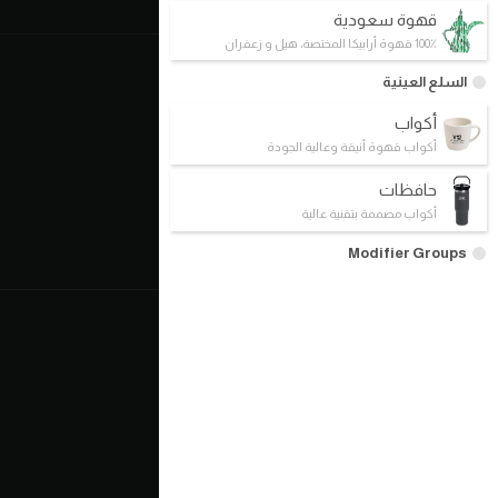
قهوة سعودية
100٪ قهوة أرابيكا المختصة، هيل و زعفران
د. كيف V12
السلع العينية
مفاهيمنا
أكواب
أكواب قهوة أنيقة وعالية الجودة
القهوة الإستثنائية
التحضير اليدوي
حافظات
أكواب مصممة بتقنية عالية
هايبرد
الشهادات
Modifier Groups
عالم القهوة
د.كيف كافيه
رحلة في عالم القهوة
أخبار القهوة
غرفة الأخبار