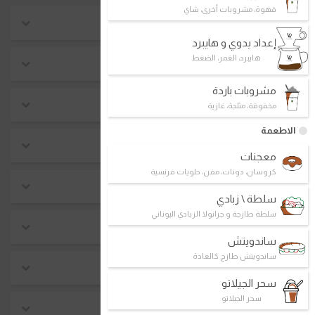
قهوة، مشروبات أخرى، شاي
موسمي
إعداد يدوي و هايبرد
هايبرد، الغمر، الضغط
احدث منتجات
مشروبات باردة
الأعلى مبيعاً
مخفوقة، مثلجة، غازية
الاطعمة
فطور
معجنات
كروسان، دونات، مفن، حلويات فرنسية
صندوق د.كيف
سلطة \ زبادي
سلطة طازجة و جرانولا الزبادي اليوناني
ماتشا بريميوم
ساندويتش
ساندويتش طازج كالعادة
بيع ساخن
سحر الجيلاتو
سحر الجيلاتو
كيتو