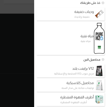
خذ على طريقك
وجبات خفيفة
خفيفة ولذيذة
روابط سريعة
مياه نقية
الأسس
مياه نقية
نموذج العمل
شركاؤنا
فروعنا
محاصيل البن
اتصل بنا
V12 برايفت بلند
مزيج حبوب V12 المختصة والإستثنائية
عنا
محاصيل كلاسيكية
توليفات متاحة على مدار السنة
من نحن/ فلسفتنا
أظرف القهوة المقطرة
تاريخنا
أظرف القهوة المقطرة
الخطط المستقبلية / معالمنا