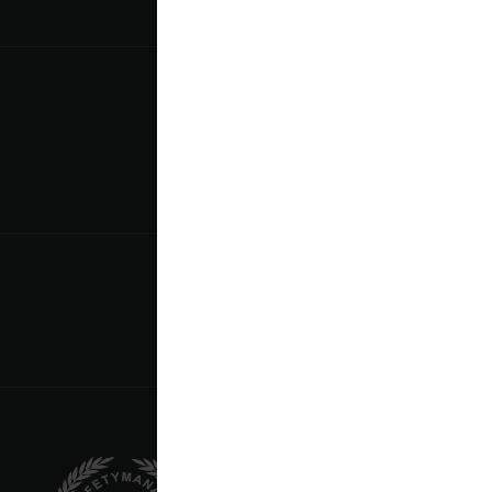
معرض الوسائط
الوظائف
طلب التوظيف
المسار الوظيفي
الفرص الوظيفية
إمتلك فرعك الخاص
حقوق الامتياز التجاري
طلب حق الامتياز التجاري