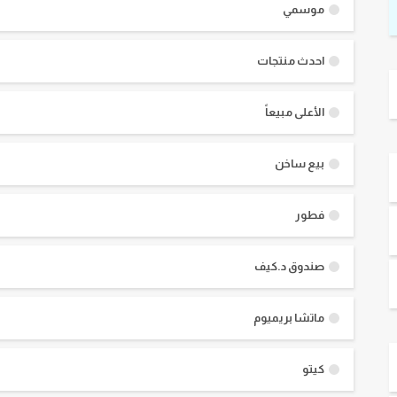
موسمي
احدث منتجات
الأعلى مبيعاً
بيع ساخن
فطور
صندوق د.كيف
ماتشا بريميوم
كيتو