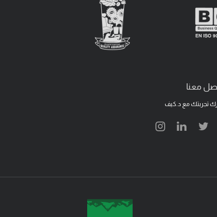
صل معنا
ك تجربتك مع د.كيف