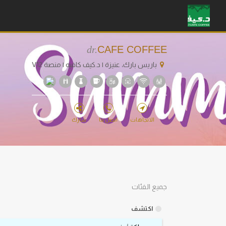
dr.
CAFE COFFEE
باريس بارك، عنيزة | د.كيف كافيه | منصة V12
الاتجاهات
اتصل بنا
شارك
جميع الفئات
اكتشف