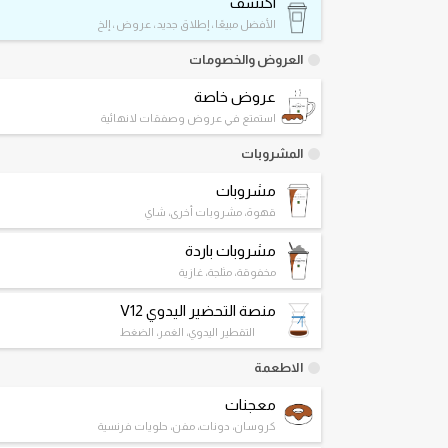
اكتشف
الأفضل مبيعًا ، إطلاق جديد ، عروض ، إلخ
العروض والخصومات
عروض خاصة
استمتع في عروض وصفقات لانهائية
المشروبات
مشروبات
قهوة، مشروبات أخرى، شاي
مشروبات باردة
مخفوقة، مثلجة، غازية
منصة التحضير اليدوي V12
التقطير اليدوي، الغمر، الضغط
الاطعمة
معجنات
كروسان، دونات، مفن، حلويات فرنسية