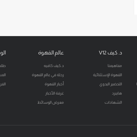
د. كيف V12
عالم القهوة
الو
مفاهيمنا
د.كيف كافيه
طلب
القهوة الإستثنائية
رحلة في عالم القهوة
المس
التحضير اليدوي
أخبار القهوة
الفر
هايبرد
غرفة الأخبار
الشهادات
معرض الوسائط