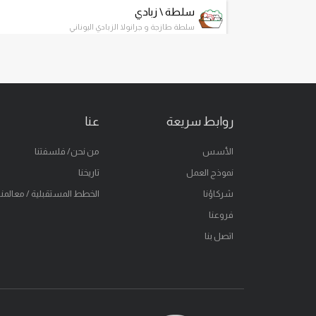
سلطة \ زبادي
سلطة طازجة و جرانولا الزبادي اليوناني
حلويات
كيك وتشيز كيك طازجة
ساندويتش
ساندويتش طازج كالعادة
روابط سريعة
عنا
V12 فاتح شهية
الأسس
من نحن/ فلسفتنا
معجنات د.كيف المختصة والإستثنائية
نموذج العمل
تاريخنا
سحر الجيلاتو
شركاؤنا
الخطط المستقبلية / معالمنا
سحر الجيلاتو
فروعنا
خذ على طريقك
اتصل بنا
وجبات خفيفة
خفيفة ولذيذة