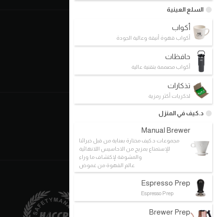
السلع العينية
الوظائف
أكواب
أكواب قهوة أنيقة وعالية الجودة
طلب التوظيف
حافظات
المسار الوظيفي
أكواب مصممة بتقنية عالية
الفرص الوظيفية
تذكارات
لذكريات أكثر رمزية
إمتلك فرعك الخاص
د.كيف في المنزل
حقوق الامتياز التجاري
Manual Brewer
مجموعات د.كيف مختارة بعناية من قبل خبرائنا
طلب حق الامتياز التجاري
للإستمتاع بمزيج من الاحاسيس اللانهائية
والمشوقة لإكتشاف ما وراء
عالم القهوة من غموض
Espresso Prep
Espresso Prep
Brewer Prep