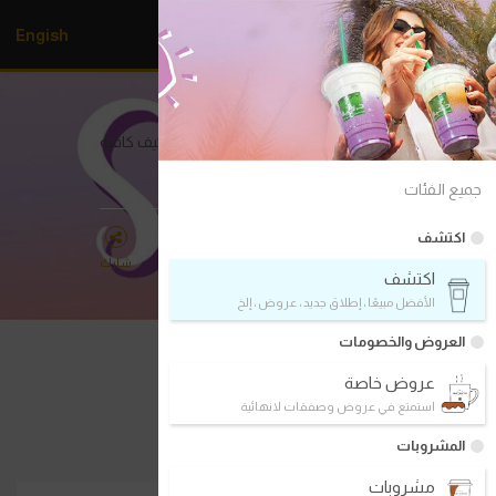
Engish
dr.
CAFE COFFEE
مبنى 5، مستشفى الأمير سلطان العسكري | د.كيف كافيه
جميع الفئات
اكتشف
الاتجاهات
اتصل بنا
شارك
اكتشف
الأفضل مبيعًا ، إطلاق جديد ، عروض ، إلخ
العروض والخصومات
عروض خاصة
استمتع في عروض وصفقات لانهائية
اكتشف
المشروبات
الأفضل مبيعًا ، إطلاق جديد ، عروض ، إلخ
مشروبات