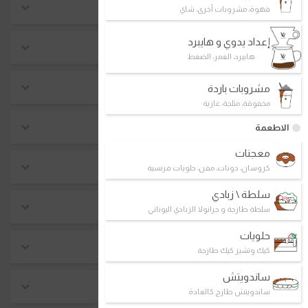
موسمي
قهوة، مشروبات أخرى، شاي
إعداد يدوي و هايبرد
احدث منتجات
هايبرد، الغمر، الضغط
الأعلى مبيعاً
مشروبات باردة
مخفوقة، مثلجة، غازية
بيع ساخن
الاطعمة
معجنات
فطور
كروسان، دونات، مفن، حلويات فرنسية
سلطة \ زبادي
ماتشا بريميوم
سلطة طازجة و جرانولا الزبادي اليوناني
حلويات
صندوق د.كيف
كيك وتشيز كيك طازجة
ساندويتش
كيتو
ساندويتش طازج كالعادة