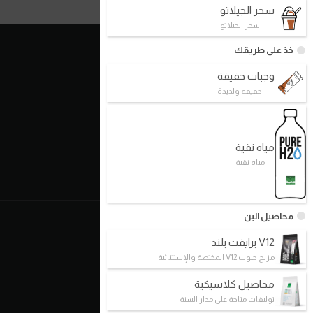
سحر الجيلاتو
سحر الجيلاتو
خذ على طريقك
روابط سريعة
وجبات خفيفة
الأسس
خفيفة ولذيذة
نموذج العمل
شركاؤنا
مياه نقية
فروعنا
مياه نقية
اتصل بنا
محاصيل البن
عنا
V12 برايفت بلند
من نحن/ فلسفتنا
مزيج حبوب V12 المختصة والإستثنائية
تاريخنا
محاصيل كلاسيكية
الخطط المستقبلية / معالمنا
توليفات متاحة على مدار السنة