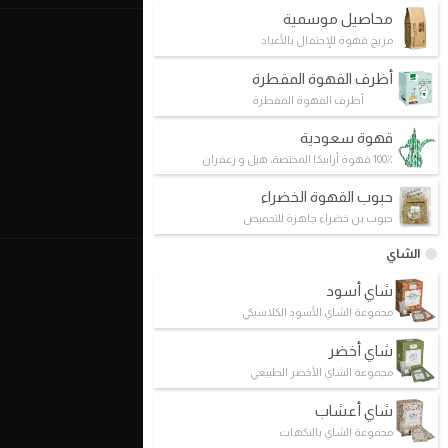
محاصيل موسمية
د. كيف V12
مزيج قهوة للإحتفال بالأعياد
أظرف القهوة المقطرة
مفاهيمنا
أظرف القهوة المقطرة
القهوة الإستثنائية
قهوة سعودية
التحضير اليدوي
100٪ قهوة أرابيكا المختصة، هيل و زعفران
هايبرد
حبوب القهوة الخضراء
الشهادات
حبوب بن خضراء جاهزة للتحميص
الشاي
عالم القهوة
شاي أسود
د.كيف كافيه
مجموعة الشاي الأسود الكلاسيكي
رحلة في عالم القهوة
شاي أخضر
أخبار القهوة
مجموعة الشاي الأخضر الطبيعي
غرفة الأخبار
شاي أعشاب
معرض الوسائط
مجموعة الشاي بالنكهات