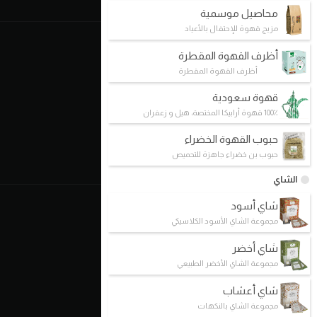
محاصيل موسمية
مزيج قهوة للإحتفال بالأعياد
د. كيف V12
أظرف القهوة المقطرة
أظرف القهوة المقطرة
مفاهيمنا
القهوة الإستثنائية
قهوة سعودية
100٪ قهوة أرابيكا المختصة، هيل و زعفران
التحضير اليدوي
هايبرد
حبوب القهوة الخضراء
حبوب بن خضراء جاهزة للتحميص
الشهادات
الشاي
شاي أسود
عالم القهوة
مجموعة الشاي الأسود الكلاسيكي
د.كيف كافيه
شاي أخضر
رحلة في عالم القهوة
مجموعة الشاي الأخضر الطبيعي
أخبار القهوة
شاي أعشاب
غرفة الأخبار
مجموعة الشاي بالنكهات