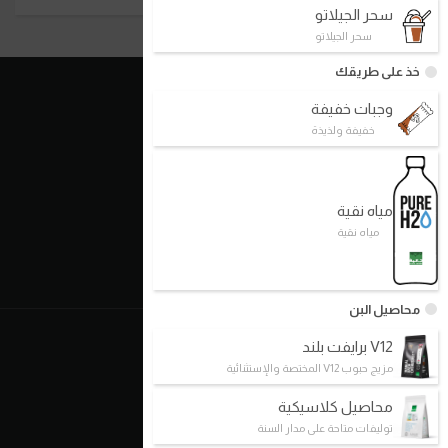
سحر الجيلاتو
سحر الجيلاتو
خذ على طريقك
وجبات خفيفة
روابط سريعة
خفيفة ولذيذة
الأسس
نموذج العمل
مياه نقية
شركاؤنا
مياه نقية
فروعنا
اتصل بنا
محاصيل البن
عنا
V12 برايفت بلند
مزيج حبوب V12 المختصة والإستثنائية
من نحن/ فلسفتنا
محاصيل كلاسيكية
تاريخنا
توليفات متاحة على مدار السنة
الخطط المستقبلية / معالمنا