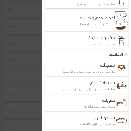
قهوة، مشروبات أخرى، شاي
موسمي
إعداد يدوي و هايبرد
هايبرد، الغمر، الضغط
احدث منتجات
مشروبات باردة
الأعلى مبيعاً
مخفوقة، مثلجة، غازية
الاطعمة
فطور
معجنات
كروسان، دونات، مفن، حلويات فرنسية
صندوق د.كيف
سلطة \ زبادي
سلطة طازجة و جرانولا الزبادي اليوناني
ماتشا بريميوم
حلويات
كيك وتشيز كيك طازجة
بيع ساخن
ساندويتش
ساندويتش طازج كالعادة
كيتو