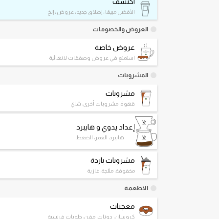
اكتشف
الأفضل مبيعًا ، إطلاق جديد ، عروض ، إلخ
العروض والخصومات
عروض خاصة
استمتع في عروض وصفقات لانهائية
المشروبات
مشروبات
قهوة، مشروبات أخرى، شاي
إعداد يدوي و هايبرد
هايبرد، الغمر، الضغط
مشروبات باردة
مخفوقة، مثلجة، غازية
الاطعمة
معجنات
كروسان، دونات، مفن، حلويات فرنسية