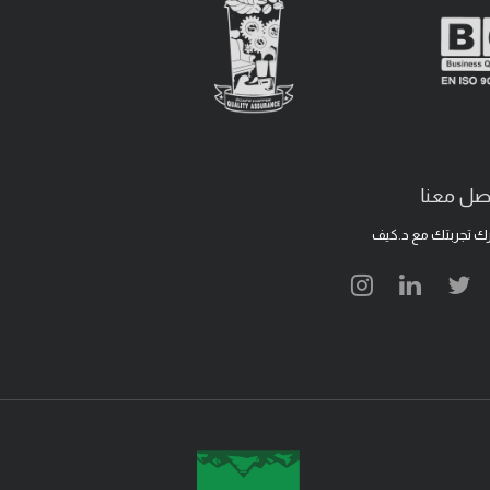
صل معنا
ك تجربتك مع د.كيف