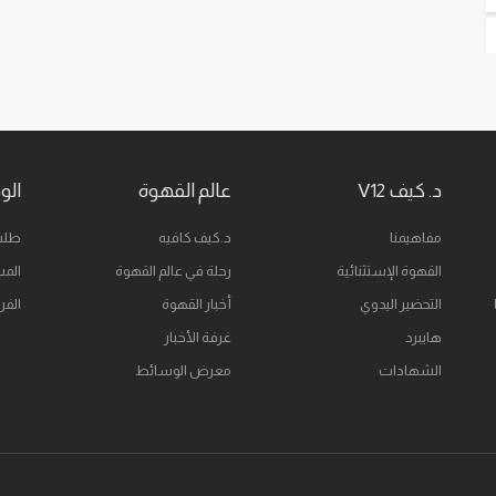
د. كيف V12
عالم القهوة
الو
مفاهيمنا
د.كيف كافيه
طلب
القهوة الإستثنائية
رحلة في عالم القهوة
المس
التحضير اليدوي
أخبار القهوة
الفر
هايبرد
غرفة الأخبار
الشهادات
معرض الوسائط