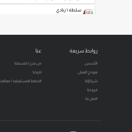
سلطة \ زبادي
سلطة طازجة و جرانولا الزبادي اليوناني
حلويات
كيك وتشيز كيك طازجة
ساندويتش
روابط سريعة
عنا
ساندويتش طازج كالعادة
سحر الجيلاتو
الأسس
من نحن/ فلسفتنا
سحر الجيلاتو
نموذج العمل
تاريخنا
خذ على طريقك
شركاؤنا
الخطط المستقبلية / معالمنا
فروعنا
وجبات خفيفة
خفيفة ولذيذة
اتصل بنا
بوكس مخبوزات طازجة
بوكس مخبوزات جاهز للإستلام