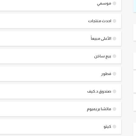
موسمي
احدث منتجات
الأعلى مبيعاً
بيع ساخن
فطور
صندوق د.كيف
ماتشا بريميوم
كيتو