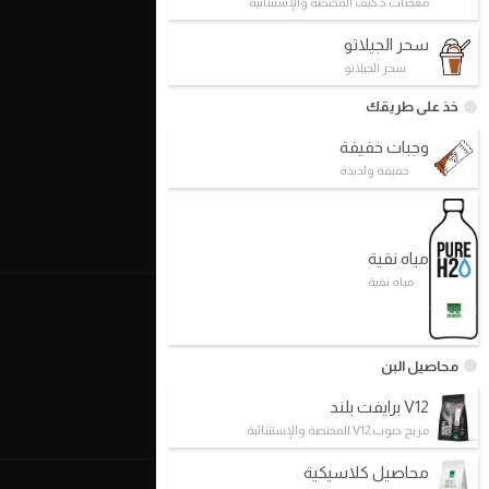
معجنات د.كيف المختصة والإستثنائية
سحر الجيلاتو
روابط سريعة
سحر الجيلاتو
الأسس
خذ على طريقك
نموذج العمل
وجبات خفيفة
شركاؤنا
خفيفة ولذيذة
فروعنا
اتصل بنا
مياه نقية
مياه نقية
عنا
من نحن/ فلسفتنا
محاصيل البن
تاريخنا
V12 برايفت بلند
الخطط المستقبلية / معالمنا
مزيج حبوب V12 المختصة والإستثنائية
محاصيل كلاسيكية