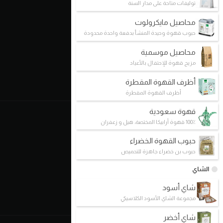
د. كيف V12
توليفات متاحة على مدار السنة
محاصيل مايكرولوت
مفاهيمنا
حبوب قهوة وحيدة المنشأ بدفعة واحدة محدودة
القهوة الإستثنائية
محاصيل موسمية
التحضير اليدوي
مزيج قهوة للإحتفال بالأعياد
هايبرد
أظرف القهوة المقطرة
الشهادات
أظرف القهوة المقطرة
قهوة سعودية
عالم القهوة
100٪ قهوة أرابيكا المختصة، هيل و زعفران
د.كيف كافيه
حبوب القهوة الخضراء
حبوب بن خضراء جاهزة للتحميص
رحلة في عالم القهوة
أخبار القهوة
الشاي
غرفة الأخبار
شاي أسود
معرض الوسائط
مجموعة الشاي الأسود الكلاسيكي
شاي أخضر