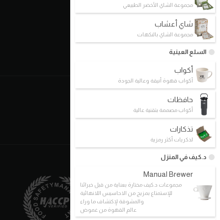
مجموعة الشاي الأخضر الطبيعي
الوظائف
شاي أعشاب
طلب التوظيف
مجموعة الشاي بالنكهات
المسار الوظيفي
السلع العينية
الفرص الوظيفية
أكواب
أكواب قهوة أنيقة وعالية الجودة
إمتلك فرعك الخاص
حافظات
أكواب مصممة بتقنية عالية
حقوق الامتياز التجاري
طلب حق الامتياز التجاري
تذكارات
لذكريات أكثر رمزية
د.كيف في المنزل
Manual Brewer
مجموعات د.كيف مختارة بعناية من قبل خبرائنا
للإستمتاع بمزيج من الاحاسيس اللانهائية
والمشوقة لإكتشاف ما وراء
عالم القهوة من غموض