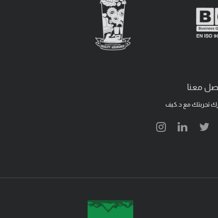
صل معنا
ك تجربتك مع د.كيف