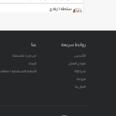
سلطة \ زبادي
سلطة طازجة و جرانولا الزبادي اليوناني
حلويات
كيك وتشيز كيك طازجة
ساندويتش
روابط سريعة
عنا
ساندويتش طازج كالعادة
سحر الجيلاتو
الأسس
من نحن/ فلسفتنا
سحر الجيلاتو
نموذج العمل
تاريخنا
خذ على طريقك
شركاؤنا
الخطط المستقبلية / معالمنا
فروعنا
وجبات خفيفة
خفيفة ولذيذة
اتصل بنا
مياه نقية
مياه نقية