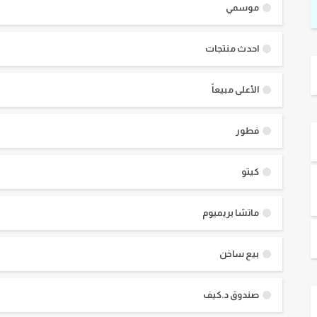
موسمي
احدث منتجات
الأعلى مبيعاً
فطور
كيتو
ماتشا بريميوم
بيع ساخن
صندوق د.كيف