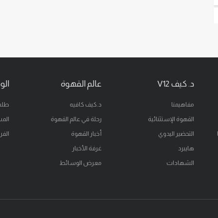
د. كيف V12
عالم القهوة
الو
مفاهيمنا
د.كيف كافيه
طلب
القهوة الإستثنائية
رحلة في عالم القهوة
المس
التحضير اليدوي
أخبار القهوة
الفر
هايبرد
غرفة الأخبار
الشهادات
معرض الوسائط