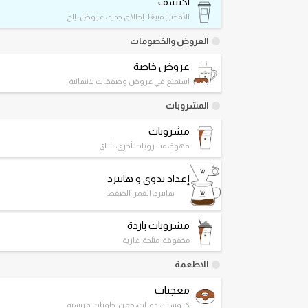
اكتشف
الأفضل مبيعًا ، إطلاق جديد ، عروض ، إلخ
العروض والخصومات
عروض خاصة
استمتع في عروض وصفقات لانهائية
المشروبات
مشروبات
قهوة، مشروبات أخرى، شاي
إعداد يدوي و هايبرد
هايبرد، الغمر، الضغط
مشروبات باردة
مخفوقة، مثلجة، غازية
الاطعمة
معجنات
كروسان، دونات، مفن، حلويات فرنسية