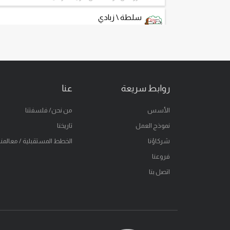
سلطة \ زبادي
سلطة طازجة و جرانولا الزبادي اليوناني
حلويات
كيك وتشيز كيك طازجة
ساندويتش
روابط سريعة
عنا
ساندويتش طازج كالعادة
سحر الجيلاتو
الأسس
من نحن/ فلسفتنا
سحر الجيلاتو
نموذج العمل
تاريخنا
خذ على طريقك
شركاؤنا
الخطط المستقبلية / معالمنا
فروعنا
وجبات خفيفة
خفيفة ولذيذة
اتصل بنا
مياه نقية
مياه نقية