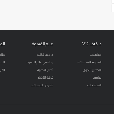
د. كيف V12
عالم القهوة
الو
مفاهيمنا
د.كيف كافيه
طلب
القهوة الإستثنائية
رحلة في عالم القهوة
المس
التحضير اليدوي
أخبار القهوة
الفر
هايبرد
غرفة الأخبار
الشهادات
معرض الوسائط