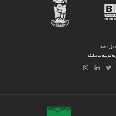
صل معنا
ك تجربتك مع د.كيف