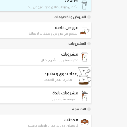
اكتشف
الأفضل مبيعًا ، إطلاق جديد ، عروض ، إلخ
العروض والخصومات
عروض خاصة
استمتع في عروض وصفقات لانهائية
المشروبات
مشروبات
قهوة، مشروبات أخرى، شاي
إعداد يدوي و هايبرد
هايبرد، الغمر، الضغط
مشروبات باردة
مخفوقة، مثلجة، غازية
الاطعمة
معجنات
كروسان، دونات، مفن، حلويات فرنسية