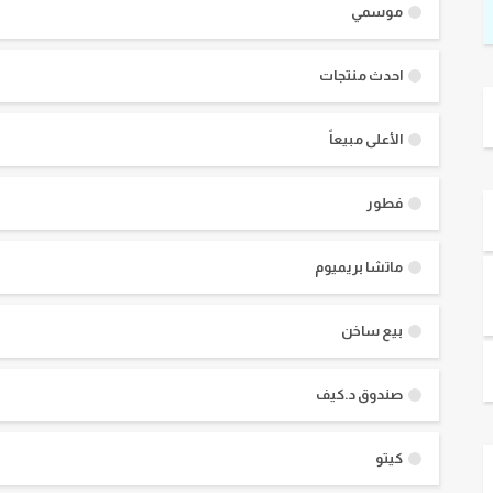
موسمي
احدث منتجات
الأعلى مبيعاً
فطور
ماتشا بريميوم
بيع ساخن
صندوق د.كيف
كيتو