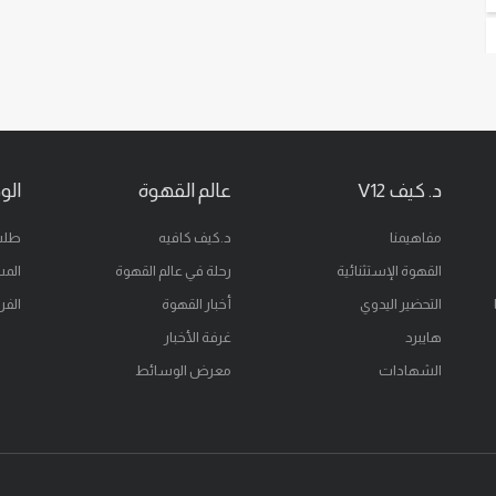
د. كيف V12
عالم القهوة
الو
مفاهيمنا
د.كيف كافيه
طلب
القهوة الإستثنائية
رحلة في عالم القهوة
المس
التحضير اليدوي
أخبار القهوة
الفر
هايبرد
غرفة الأخبار
الشهادات
معرض الوسائط