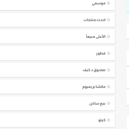
موسمي
احدث منتجات
الأعلى مبيعاً
فطور
صندوق د.كيف
ماتشا بريميوم
بيع ساخن
كيتو