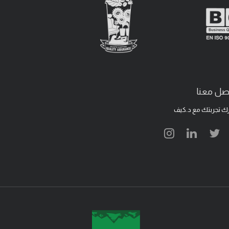
صل معنا
ك تجربتك مع د.كيف