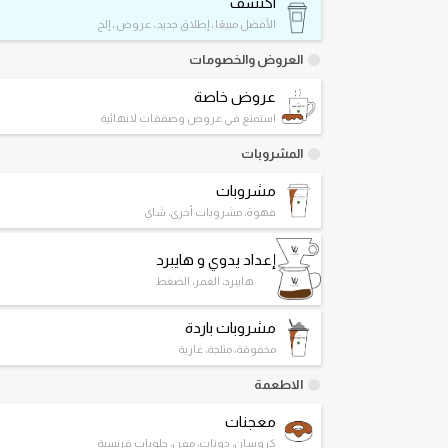
اكتشف
الأفضل مبيعًا ، إطلاق جديد ، عروض ، إلخ
العروض والخصومات
عروض خاصة
استمتع في عروض وصفقات لانهائية
المشروبات
مشروبات
قهوة، مشروبات أخرى، شاي
إعداد يدوي و هايبرد
هايبرد، الغمر، الضغط
مشروبات باردة
مخفوقة، مثلجة، غازية
الاطعمة
معجنات
كروسان، دونات، مفن، حلويات فرنسية