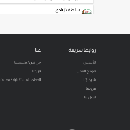
سلطة \ زبادي
سلطة طازجة و جرانولا الزبادي اليوناني
ساندويتش
ساندويتش طازج كالعادة
سحر الجيلاتو
روابط سريعة
عنا
سحر الجيلاتو
خذ على طريقك
الأسس
من نحن/ فلسفتنا
نموذج العمل
تاريخنا
وجبات خفيفة
خفيفة ولذيذة
شركاؤنا
الخطط المستقبلية / معالمنا
فروعنا
اتصل بنا
مياه نقية
مياه نقية